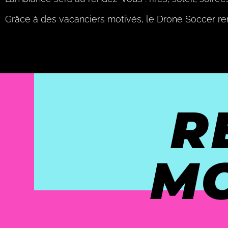
Grâce à des vacanciers motivés, le Drone Soccer ren
R
M