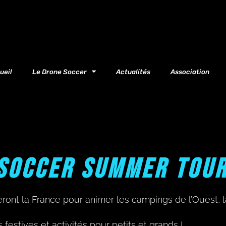
ueil
Le Drone Soccer
Actualités
Association
 SOCCER SUMMER TOU
eront la France pour animer les campings de l’Ouest, l
 festives et activités pour petits et grands !