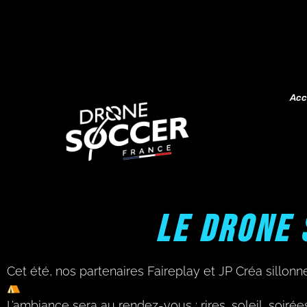
Acc
LE DRONE
Cet été, nos partenaires Faireplay et JP Créa sillonn
L’ambiance sera au rendez-vous : rires, soleil, soirées