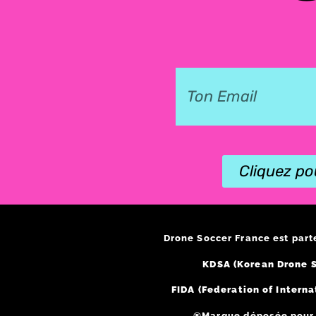
Cliquez po
Drone Soccer France est part
KDSA (Korean Drone S
FIDA (Federation of Interna
®Marque déposée pour l