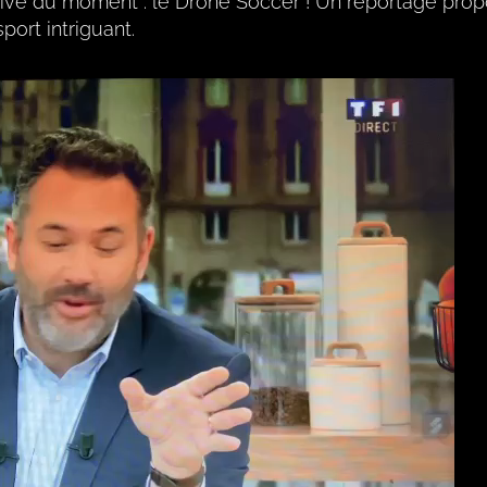
sive du moment : le Drone Soccer ! Un reportage prop
port intriguant.