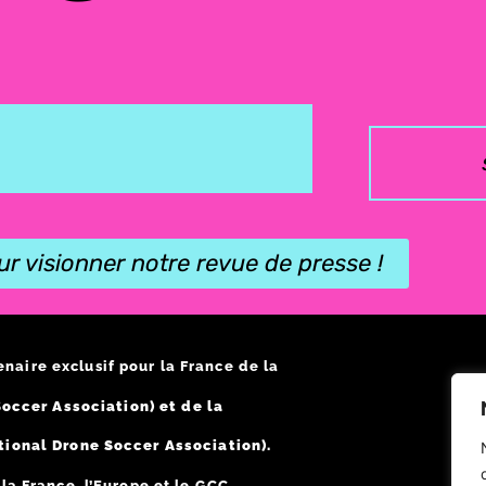
ur visionner notre revue de presse !
enaire exclusif pour la France de la
occer Association) et de la
tional Drone Soccer Association).
a France, l’Europe et le GCC.