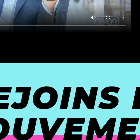
EJOINS 
OUVEME