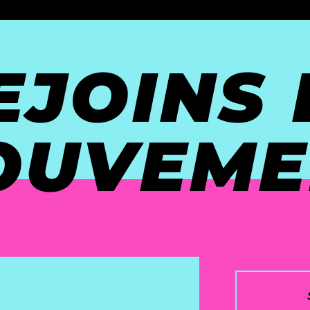
EJOINS 
OUVEME