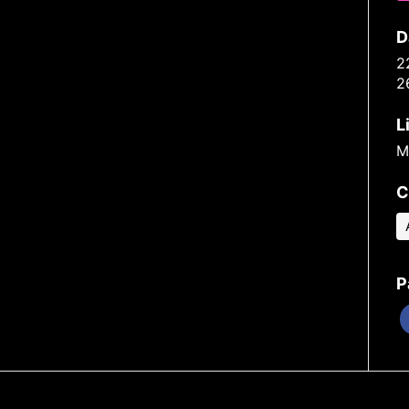
D
2
2
L
M
C
P